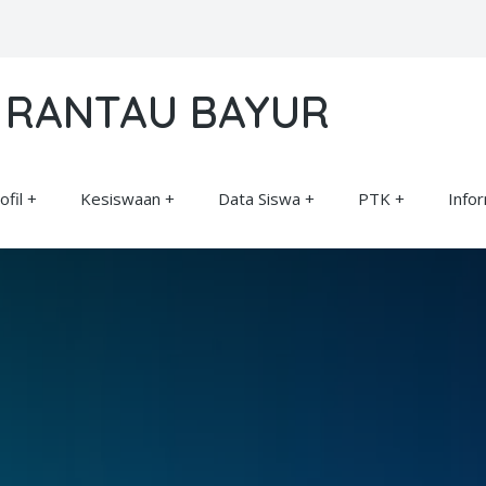
8 RANTAU BAYUR
ofil
Kesiswaan
Data Siswa
PTK
Info