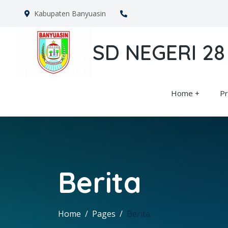
Kabupaten Banyuasin
SD NEGERI 2
Home
Pr
Berita
Home
Pages
Berita